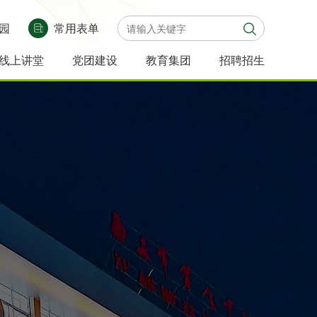
园
常用表单
线上讲堂
党团建设
教育集团
招聘招生
品课
录像课
党
团
社
少先
集团动
学校链
政策解
新生须
团
建
团
队风
态
接
读
知
活
动
活
采
动
态
动