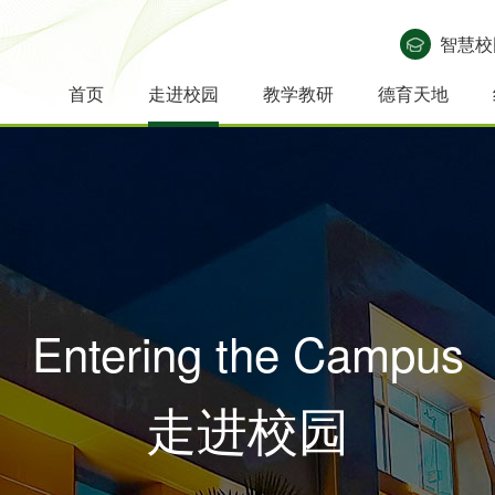
智慧校
首页
走进校园
教学教研
德育天地
学
校
领
教
校
地
联
学
研
辐
教
教
班
学
学
德
心
教
选
精
校
长
导
师
园
理
系
科
修
射
师
学
主
子
生
育
理
育
科
简
致
集
队
风
位
我
组
动
引
发
活
任
风
发
活
讲
故
报
介
辞
体
伍
貌
置
们
简
态
领
展
动
风
采
展
动
堂
事
名
介
采
Entering the Campus
走进校园